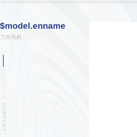
$model.enname
力矩电机
COMPANY